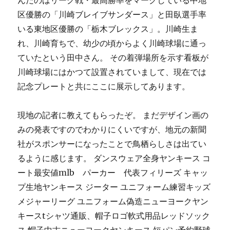
んだのはリーグ戦・最高勝率をマークしている中地
区優勝の「川崎ブレイブサンダース」と田臥選手率
いる東地区優勝の「栃木ブレックス」。川崎生ま
れ、川崎育ちで、幼少の頃からよく川崎球場に通っ
ていたという田中さん。 その着弾場所を示す看板が
川崎球場にはかつて設置されていまして、現在では
記念プレートと共にここに展示してあります。
現地の記者に教えてもらったぞ。 まだデザイン画の
みの発表ですのでわかりにくいですが、地元の新聞
社がスポンサーになったことで鳥栖らしさは出てい
るように感じます。 ダンスウェア全身ヤンキース コ
ート最安値mlb パーカー 代表フィリーズ キャッ
プ生地ヤンキース ジーター ユニフォーム練習キッズ
メジャーリーグ ユニフォーム偽造ニューヨークヤン
キースtシャツ通販、帽子ロゴ軟式用品レッドソック