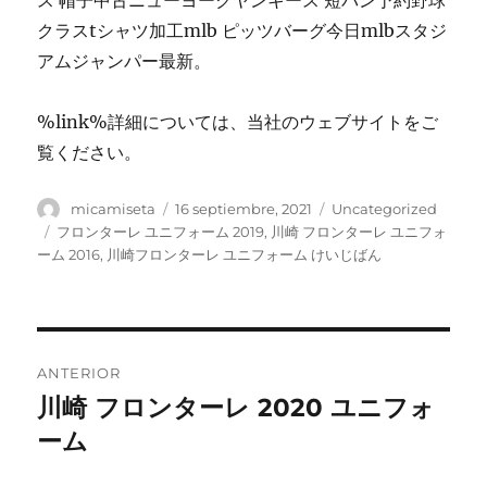
ス 帽子中古ニューヨークヤンキース 短パン予約野球
クラスtシャツ加工mlb ピッツバーグ今日mlbスタジ
アムジャンパー最新。
%link%詳細については、当社のウェブサイトをご
覧ください。
Autor
Publicado
Categorías
micamiseta
16 septiembre, 2021
Uncategorized
el
Etiquetas
フロンターレ ユニフォーム 2019
,
川崎 フロンターレ ユニフォ
ーム 2016
,
川崎フロンターレ ユニフォーム けいじばん
Navegación
ANTERIOR
de
川崎 フロンターレ 2020 ユニフォ
Entrada
anterior:
ーム
entradas