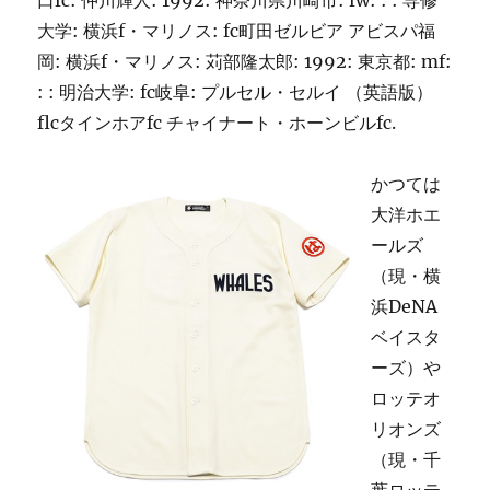
口fc: 仲川輝人: 1992: 神奈川県川崎市: fw: : : 専修
大学: 横浜f・マリノス: fc町田ゼルビア アビスパ福
岡: 横浜f・マリノス: 苅部隆太郎: 1992: 東京都: mf:
: : 明治大学: fc岐阜: プルセル・セルイ （英語版）
flcタインホアfc チャイナート・ホーンビルfc.
かつては
大洋ホエ
ールズ
（現・横
浜DeNA
ベイスタ
ーズ）や
ロッテオ
リオンズ
（現・千