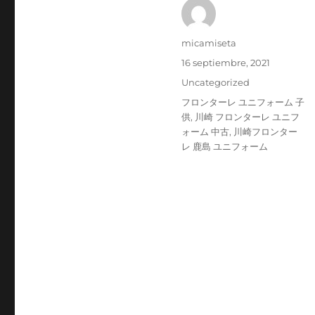
Autor
micamiseta
Publicado
16 septiembre, 2021
el
Categorías
Uncategorized
Etiquetas
フロンターレ ユニフォーム 子
供
,
川崎 フロンターレ ユニフ
ォーム 中古
,
川崎フロンター
レ 鹿島 ユニフォーム