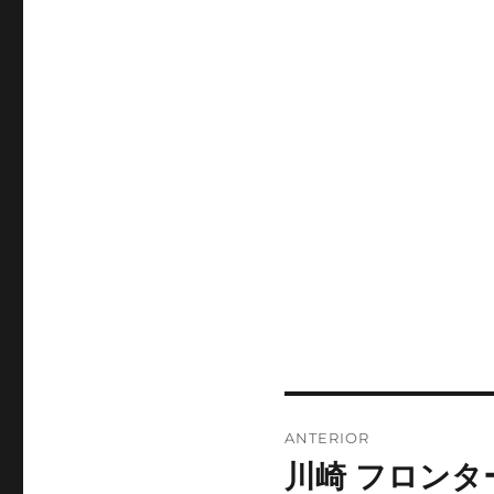
Navegación
ANTERIOR
de
川崎 フロンタ
Entrada