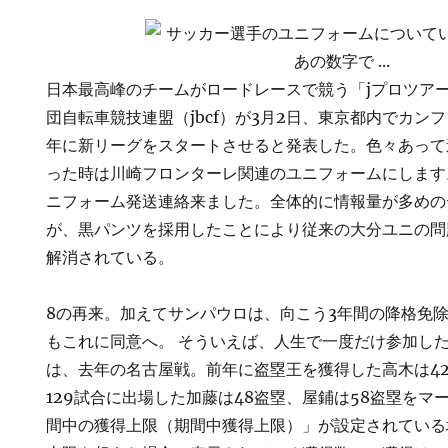
日本最高峰のチームがロードレースで競う「jプロツア
団自転車競技連盟（jbcf）が3月2日、東京都内でカンフ
年に新リーグをスタートさせると発表した。色々あって
った時は川崎フロンターレ関連のユニフォームにします
ニフォーム発送連絡来ました。全体的に情報量が多めの
が、黒パンツを採用したことにより従来の大分ユニの問
解消されている。
8の再来。加えてサンパウロは、向こう3年間の降格免
もこれに同意へ。 そういえば、人生で一度だけ参加し
は、去年の名古屋戦。前年に盗塁王を獲得した高木は4
129試合に出場した加藤は48盗塁、屋鋪は58盗塁をマ
間中の獲得上限（期間中獲得上限）」が設定されている