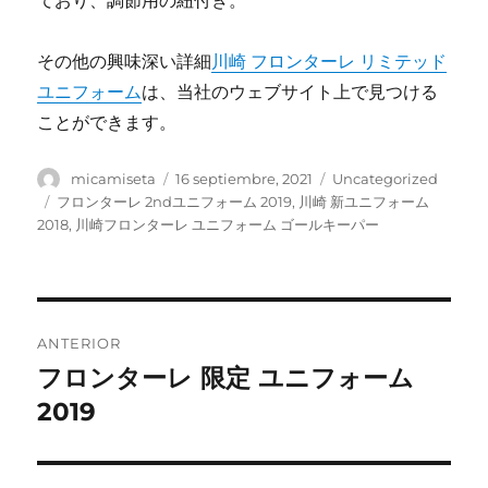
ており、調節用の紐付き。
その他の興味深い詳細
川崎 フロンターレ リミテッド
ユニフォーム
は、当社のウェブサイト上で見つける
ことができます。
Autor
Publicado
Categorías
micamiseta
16 septiembre, 2021
Uncategorized
el
Etiquetas
フロンターレ 2ndユニフォーム 2019
,
川崎 新ユニフォーム
2018
,
川崎フロンターレ ユニフォーム ゴールキーパー
Navegación
ANTERIOR
de
フロンターレ 限定 ユニフォーム
Entrada
anterior:
2019
entradas