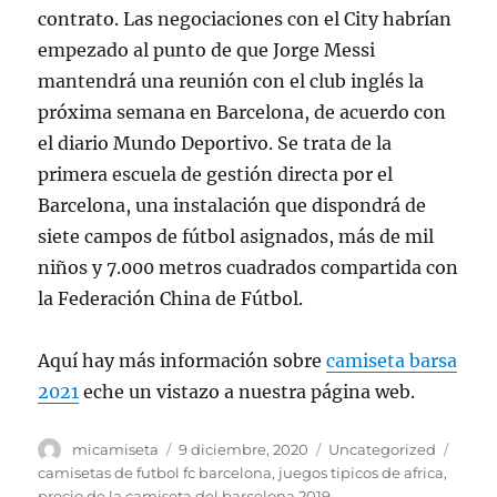
contrato. Las negociaciones con el City habrían
empezado al punto de que Jorge Messi
mantendrá una reunión con el club inglés la
próxima semana en Barcelona, de acuerdo con
el diario Mundo Deportivo. Se trata de la
primera escuela de gestión directa por el
Barcelona, una instalación que dispondrá de
siete campos de fútbol asignados, más de mil
niños y 7.000 metros cuadrados compartida con
la Federación China de Fútbol.
Aquí hay más información sobre
camiseta barsa
2021
eche un vistazo a nuestra página web.
Autor
Publicado
Categorías
Etiqu
micamiseta
9 diciembre, 2020
Uncategorized
el
camisetas de futbol fc barcelona
,
juegos tipicos de africa
,
precio de la camiseta del barcelona 2019