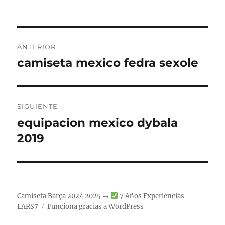
Navegación
ANTERIOR
de
camiseta mexico fedra sexole
Entrada
anterior:
entradas
SIGUIENTE
equipacion mexico dybala
Entrada
siguiente:
2019
Camiseta Barça 2024 2025 →
7 Años Experiencias –
LARS7
Funciona gracias a WordPress