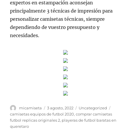
expertos en estampación aconsejan
principalmente 3 técnicas de impresión para
personalizar camisetas técnicas, siempre
dependiendo de vuestro presupuesto y
necesidades.
Autor
Publicado
Categorías
Etiquetas
micamiseta
3 agosto, 2022
Uncategorized
el
camisetas equipos de futbol 2020
,
comprar camisetas
futbol replicas originales 2
,
playeras de futbol baratas en
queretaro