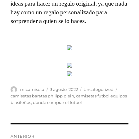
ideas para hacer un regalo original, ya que nada
hay como un regalo personalizado para
sorprender a quien se lo haces.
Autor
Publicado
Categorías
Etiquetas
micamiseta
3 agosto, 2022
Uncategorized
el
camisetas baratas philipp plein
,
camisetas futbol equipos
brasileños
,
donde comprar el futbol
Navegación
ANTERIOR