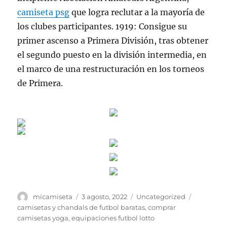
camiseta psg
que logra reclutar a la mayoría de
los clubes participantes. 1919: Consigue su
primer ascenso a Primera División, tras obtener
el segundo puesto en la división intermedia, en
el marco de una restructuración en los torneos
de Primera.
Autor
Publicado
Categorías
Etiquetas
micamiseta
3 agosto, 2022
Uncategorized
el
camisetas y chandals de futbol baratas
,
comprar
camisetas yoga
,
equipaciones futbol lotto