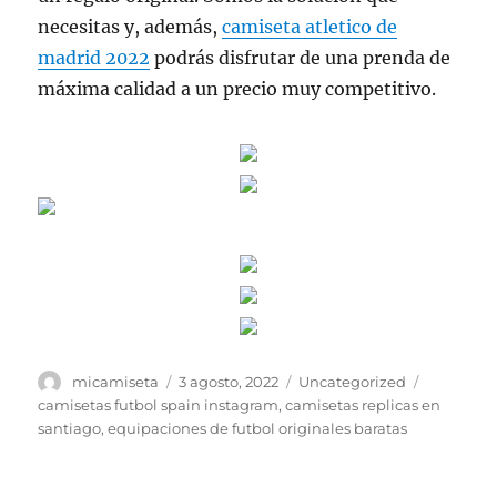
necesitas y, además,
camiseta atletico de
madrid 2022
podrás disfrutar de una prenda de
máxima calidad a un precio muy competitivo.
Autor
Publicado
Categorías
Etiquetas
micamiseta
3 agosto, 2022
Uncategorized
el
camisetas futbol spain instagram
,
camisetas replicas en
santiago
,
equipaciones de futbol originales baratas