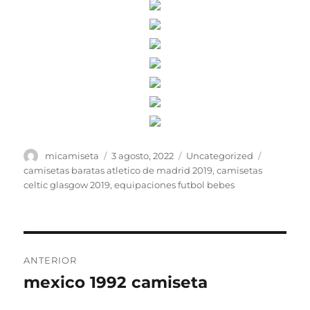
Autor
Publicado
Categorías
Etiquetas
micamiseta
3 agosto, 2022
Uncategorized
el
camisetas baratas atletico de madrid 2019
,
camisetas
celtic glasgow 2019
,
equipaciones futbol bebes
Navegación
ANTERIOR
de
mexico 1992 camiseta
Entrada
anterior:
entradas