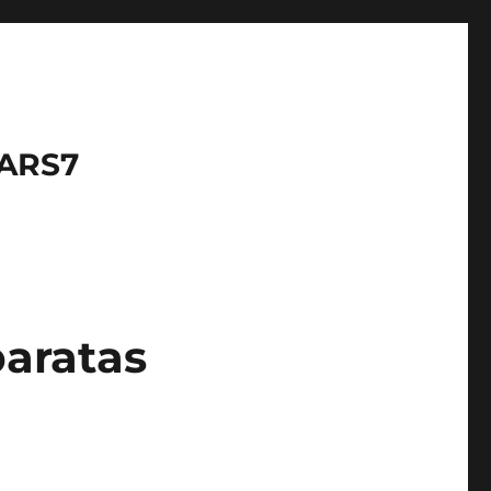
LARS7
baratas