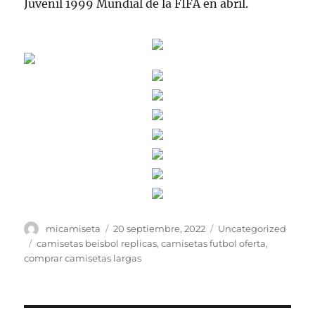
Juvenil 1999 Mundial de la FIFA en abril.
Autor
Publicado
Categorías
micamiseta
20 septiembre, 2022
Uncategorized
el
Etiquetas
camisetas beisbol replicas
,
camisetas futbol oferta
,
comprar camisetas largas