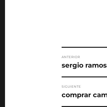
Navegación
ANTERIOR
de
sergio ramos
Entrada
anterior:
entradas
SIGUIENTE
comprar cami
Entrada
siguiente: