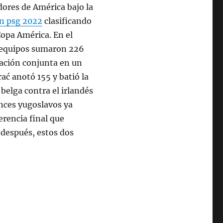
adores de América bajo la
n psg 2022
clasificando
Copa América. En el
 equipos sumaron 226
tación conjunta en un
rać anotó 155 y batió la
belga contra el irlandés
onces yugoslavos ya
erencia final que
 después, estos dos