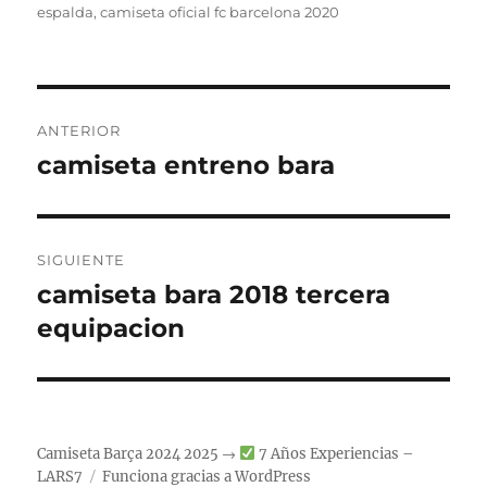
espalda
,
camiseta oficial fc barcelona 2020
Navegación
ANTERIOR
de
camiseta entreno bara
Entrada
anterior:
entradas
SIGUIENTE
camiseta bara 2018 tercera
Entrada
siguiente:
equipacion
Camiseta Barça 2024 2025 →
7 Años Experiencias –
LARS7
Funciona gracias a WordPress