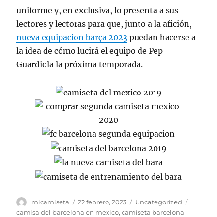
uniforme y, en exclusiva, lo presenta a sus
lectores y lectoras para que, junto a la afición,
nueva equipacion barça 2023
puedan hacerse a
la idea de cómo lucirá el equipo de Pep
Guardiola la próxima temporada.
Autor
Publicado
Categorías
Etiquet
micamiseta
22 febrero, 2023
Uncategorized
el
camisa del barcelona en mexico
,
camiseta barcelona