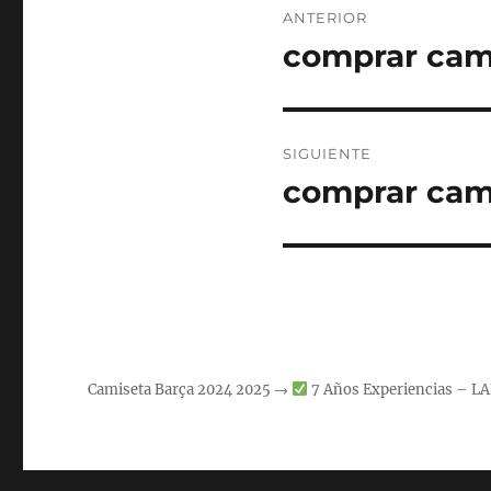
ANTERIOR
de
comprar cami
Entrada
anterior:
entradas
SIGUIENTE
comprar cami
Entrada
siguiente:
Camiseta Barça 2024 2025 →
7 Años Experiencias – L