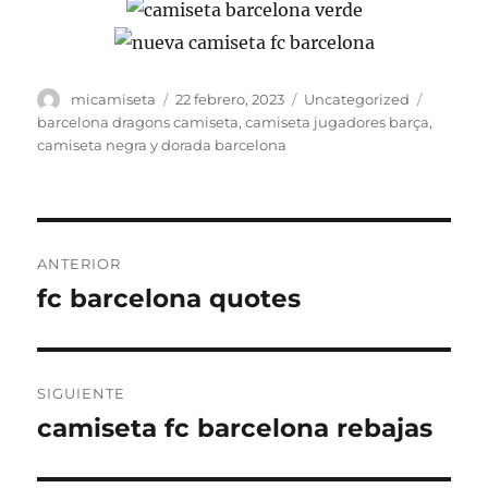
Autor
Publicado
Categorías
Etiquet
micamiseta
22 febrero, 2023
Uncategorized
el
barcelona dragons camiseta
,
camiseta jugadores barça
,
camiseta negra y dorada barcelona
Navegación
ANTERIOR
de
fc barcelona quotes
Entrada
anterior:
entradas
SIGUIENTE
camiseta fc barcelona rebajas
Entrada
siguiente: