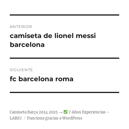
Navegación
ANTERIOR
de
camiseta de lionel messi
Entrada
anterior:
barcelona
entradas
SIGUIENTE
fc barcelona roma
Entrada
siguiente:
Camiseta Barça 2024 2025 →
7 Años Experiencias –
LARS7
Funciona gracias a WordPress