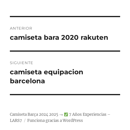
Navegación
ANTERIOR
de
camiseta bara 2020 rakuten
Entrada
anterior:
entradas
SIGUIENTE
camiseta equipacion
Entrada
siguiente:
barcelona
Camiseta Barça 2024 2025 →
7 Años Experiencias –
LARS7
Funciona gracias a WordPress