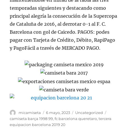
manteniéndose en mitad de la tabla las tres
temporadas siguientes y destacando como
principal alegría la consecución de la Supercopa
de Cataluña de 2016, al derrotar 0-1 al F. C.
Barcelona con gol de Caicedo. PAGOS: podes
pagar con Tarjeta de Crédito, Débito, RapiPago
y PagoFácil a través de MERCADO PAGO.
Autor
Publicado
Categorías
Etiquetas
micamiseta
6 mayo, 2023
Uncategorized
el
camiseta barça 1998 99
,
fc barcelona queretaro
,
tercera
equipacion barcelona 2019 20