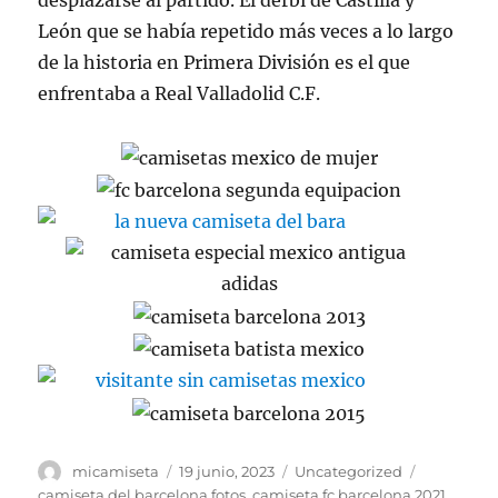
desplazarse al partido. El derbi de Castilla y
León que se había repetido más veces a lo largo
de la historia en Primera División es el que
enfrentaba a Real Valladolid C.F.
Autor
Publicado
Categorías
Etiquetas
micamiseta
19 junio, 2023
Uncategorized
el
camiseta del barcelona fotos
,
camiseta fc barcelona 2021
,