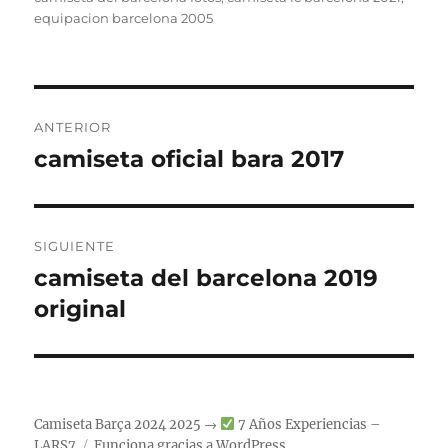
equipacion barcelona 2005
Navegación
ANTERIOR
de
camiseta oficial bara 2017
Entrada
anterior:
entradas
SIGUIENTE
camiseta del barcelona 2019
Entrada
siguiente:
original
Camiseta Barça 2024 2025 →
7 Años Experiencias –
LARS7
Funciona gracias a WordPress