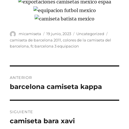
Autor
Publicado
Categorías
Etiquetas
micamiseta
19 junio, 2023
Uncategorized
el
camiseta de barcelona 2011
,
colores de la camiseta del
barcelona
,
fc barcelona 3 equipacion
Navegación
ANTERIOR
de
barcelona camiseta kappa
Entrada
anterior:
entradas
SIGUIENTE
camiseta bara xavi
Entrada
siguiente: