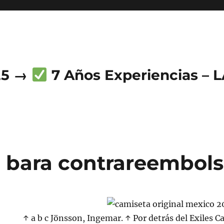
25 →
7 Años Experiencias – 
 bara contrareembol
↑ a b c Jönsson, Ingemar. ↑ Por detrás del Exiles Ca