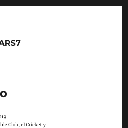
LARS7
so
ble Club, el Cricket y