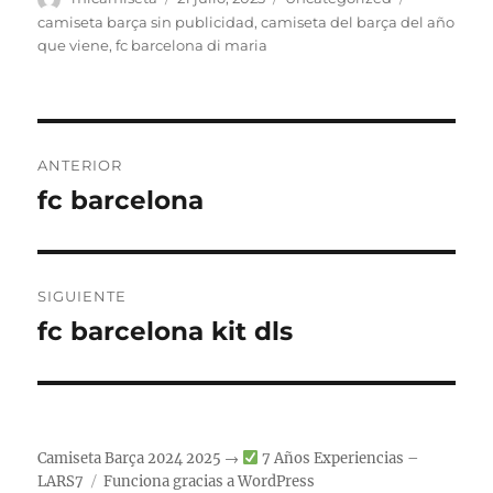
el
camiseta barça sin publicidad
,
camiseta del barça del año
que viene
,
fc barcelona di maria
Navegación
ANTERIOR
de
fc barcelona
Entrada
anterior:
entradas
SIGUIENTE
fc barcelona kit dls
Entrada
siguiente:
Camiseta Barça 2024 2025 →
7 Años Experiencias –
LARS7
Funciona gracias a WordPress