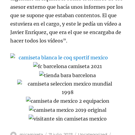
asesor externo que hacía unos informes por los
que se supone que estaban contentos. El que
estuviera en el cargo, y este le pedía un vídeo a
Javier Enríquez, que era el que se encargaba de
hacer todos los vídeos”.
Autor
Publicado
Categorías
Etiquetas
micamiseta
21 julio, 2023
Uncategorized