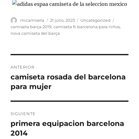
Autor
Publicado
Categorías
Etiquetas
micamiseta
21 julio, 2023
Uncategorized
el
camiseta barça 2019
,
camiseta fc barcelona para niños
,
nova camiseta del barça
Navegación
ANTERIOR
de
camiseta rosada del barcelona
Entrada
anterior:
para mujer
entradas
SIGUIENTE
primera equipacion barcelona
Entrada
siguiente:
2014