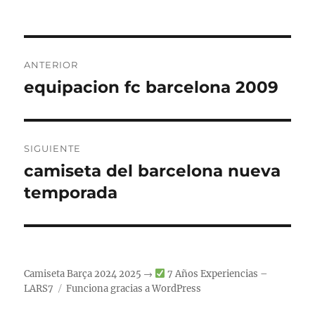
Navegación
ANTERIOR
de
equipacion fc barcelona 2009
Entrada
anterior:
entradas
SIGUIENTE
camiseta del barcelona nueva
Entrada
siguiente:
temporada
Camiseta Barça 2024 2025 →
7 Años Experiencias –
LARS7
Funciona gracias a WordPress