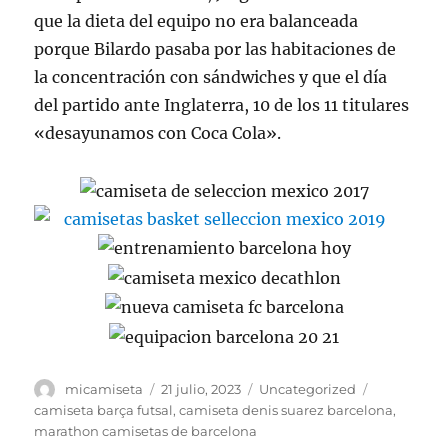
que la dieta del equipo no era balanceada
porque Bilardo pasaba por las habitaciones de
la concentración con sándwiches y que el día
del partido ante Inglaterra, 10 de los 11 titulares
«desayunamos con Coca Cola».
Autor
Publicado
Categorías
Etiquetas
micamiseta
21 julio, 2023
Uncategorized
el
camiseta barça futsal
,
camiseta denis suarez barcelona
,
marathon camisetas de barcelona