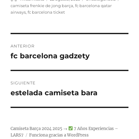
el
camiseta frenkie de jong barça
,
fc barcelona qatar
airways
,
fc barcelona ticket
Navegación
ANTERIOR
de
fc barcelona gadzety
Entrada
anterior:
entradas
SIGUIENTE
estelada camiseta bara
Entrada
siguiente:
Camiseta Barça 2024 2025 →
7 Años Experiencias –
LARS7
Funciona gracias a WordPress