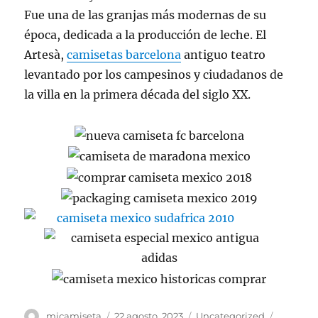
Fue una de las granjas más modernas de su
época, dedicada a la producción de leche. El
Artesà,
camisetas barcelona
antiguo teatro
levantado por los campesinos y ciudadanos de
la villa en la primera década del siglo XX.
Autor
Publicado
Categorías
Etiqueta
micamiseta
22 agosto, 2023
Uncategorized