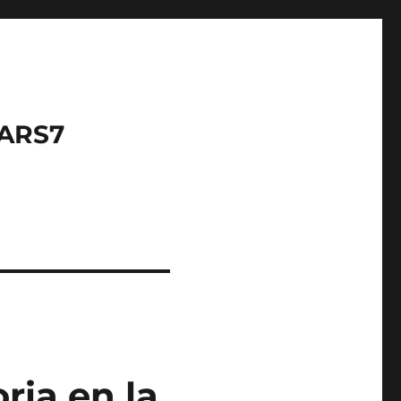
LARS7
oria en la