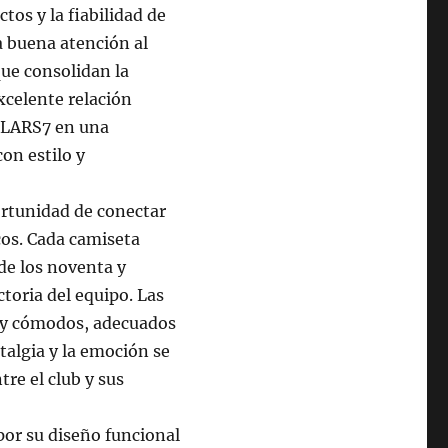
tos y la fiabilidad de
a buena atención al
que consolidan la
xcelente relación
a LARS7 en una
con estilo y
ortunidad de conectar
icos. Cada camiseta
 de los noventa y
ctoria del equipo. Las
s y cómodos, adecuados
talgia y la emoción se
re el club y sus
por su diseño funcional