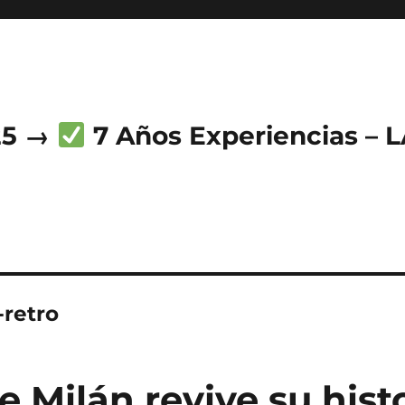
25 →
7 Años Experiencias – 
-retro
de Milán revive su hist