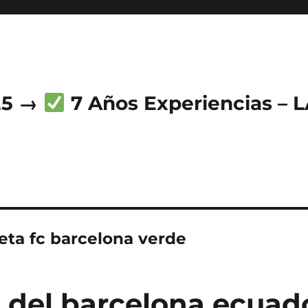
25 →
7 Años Experiencias – 
eta fc barcelona verde
 del barcelona ecuad