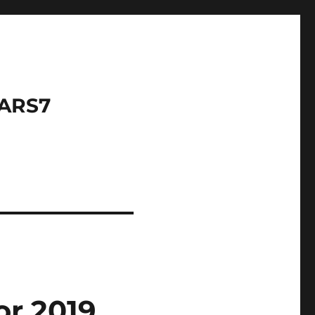
LARS7
or 2019