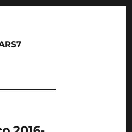
LARS7
o 2016-