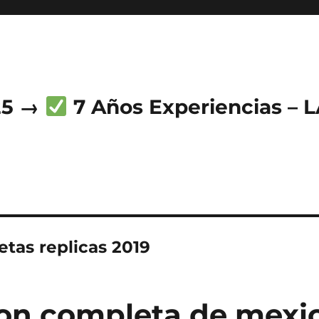
25 →
7 Años Experiencias – 
etas replicas 2019
on completa de mexic