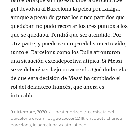
Barcelona que su hijo está afuera del club. Ese
gol devolvía al Barcelona la pelea por LaLiga,
aunque a pesar de ganar los cinco partidos que
quedaban no pudo recortar los tres puntos a los
que se quedaba. Tendrá que ser atendido. Por
otra parte, y puede ser un paralelismo atrevido,
tanto el Barcelona como los Bulls afrontaron
una situación extradeportiva atípica. Si Messi
se va deberá ser bajo un acuerdo. Qué duda cabe
de que esta decisión de Messi ha cambiado el
rol del delantero francés, que ahora es
intocable.
Publicado
Categorías
Etiquetas
9 diciembre, 2020
Uncategorized
camiseta del
el
barcelona dream league soccer 2019
,
chaqueta chandal
barcelona
,
fc barcelona vs. ath. bilbao