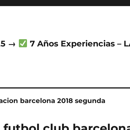
25 →
7 Años Experiencias – 
acion barcelona 2018 segunda
 futbol club barcelon