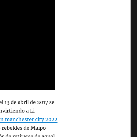
 13 de abril de 2017 se
nvirtiendo a Li
on manchester city 2022
s rebeldes de Maipo-
s de retirarse de aquel